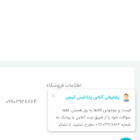
اطلاعات فروشگاه
شماره تماس
09903928864
اصفهان - سپاهان شهر