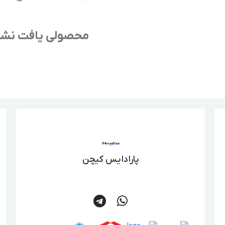
محصولی یافت نش
پارادایس کیچن