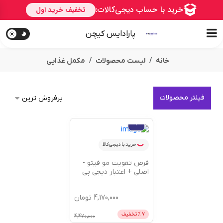
پارادایس کیچن
خانه
لیست محصولات
مکمل غذایی
فیلتر محصولات
خرید با دیجی‌کالا
قرص تقویت مو فیتو -
اصلی + اعتبار دیجی پی
4,170,000
تومان
7
% تخفیف
4,470,000