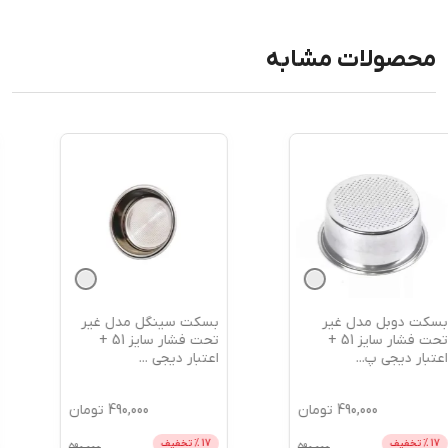
محصولات مشابه
بسکت سینگل مدل غیر
نردبان 5 پله منتیا مدل
تحت فشار سایز 51 +
1305 + اعتبار دیجی پی
اعتبار دیجی
...
490,000
تومان
8,700,000
تومان
17
% تخفیف
10
% تخفیف
9,700,000
590,000