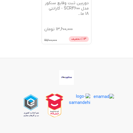
دوربین ثبت وقایع سنکور
مدل SCR4600 - گارانتی
18 ما
...
13,600,000
تومان
13
% تخفیف
15,600,000