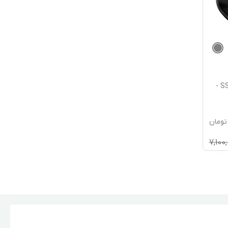
گریل برقی سنکور مدل SSM 4420SS -
تومان
7,100