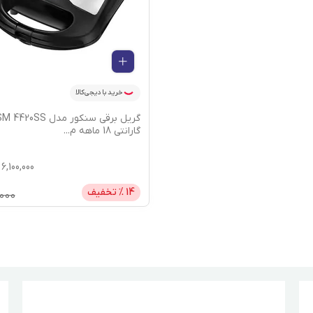
خرید با دیجی‌کالا
گارانتی 18 ماهه م
...
6,100,000
14
% تخفیف
,000