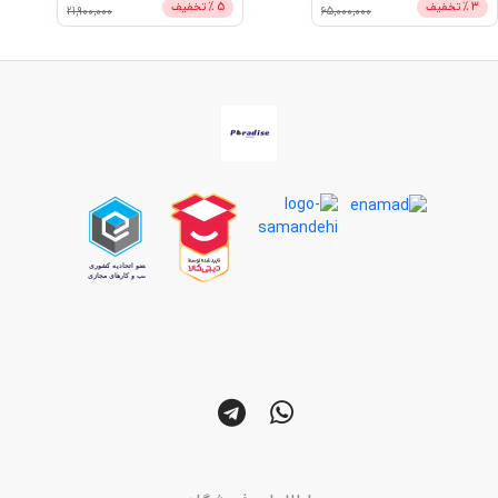
3
% تخفیف
5
% تخفیف
21,900,000
65,000,000