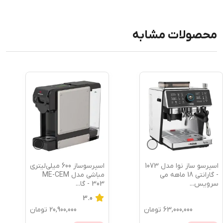
محصولات مشابه
اسپرسو ساز نوا مدل 1073
اسپرسوساز 600 میلی‌لیتری
- گارانتی 18 ماهه می
مباشی مدل ME-CEM
سرویس
...
303 - گا
...
3.0
63,000,000
تومان
20,900,000
تومان