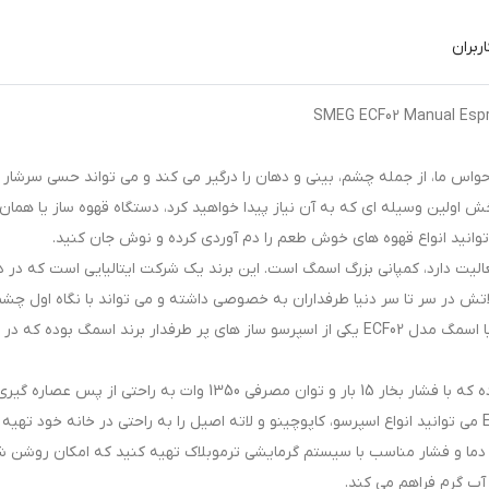
ربران
 ما، از جمله چشم، بینی و دهان را درگیر می کند و می تواند حسی سرشار ا
ش اولین وسیله ای که به آن نیاز پیدا خواهید کرد، دستگاه قهوه ساز یا همان
 توانید انواع قهوه های خوش طعم را دم آوردی کرده و نوش جان کنید.
 فعالیت دارد، کمپانی بزرگ اسمگ است. این برند یک شرکت ایتالیایی است که در 
ش در سر تا سر دنیا طرفداران به خصوصی داشته و می تواند با نگاه اول چش
بیننده ای را به خود خیره کند. اسپرسو ساز کلاسیک ایتالیا اسمگ مدل ECF02 یکی از اسپرسو ساز های پر طرفدار برند اسمگ بوده ک
اسپرسو ساز کلاسیک اسمگ مدل ECF02 ساخت ایتالیا بوده که با فشار بخار 15 بار و توان مصرفی 1350 وات به راحتی از 
قهوه های مختلف بر می آید. با دستگاه اسپرسوساز ECF02 می توانید انواع اسپرسو، کاپوچینو و لاته اصیل را به راحتی در خانه خود ته
 در دما و فشار مناسب با سیستم گرمایشی ترموبلاک تهیه کنید که امکان روشن 
 آب گرم فراهم می کند.