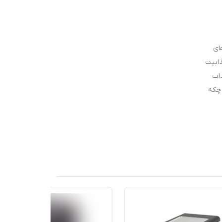
ای
ذابیت
ذاب
 چکه