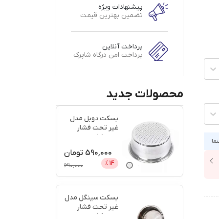
پیشنهادات ویژه
تضمین بهترین قیمت
پرداخت آنلاین
پرداخت امن درگاه شاپرک
محصولات جدید
بسکت دوبل مدل
غیر تحت فشار
سایز 58 + اعتبار
نما
دیجی پ
...
590,000
تومان
%
14
690,000
بسکت سینگل مدل
غیر تحت فشار
سایز 58 + اعتبار