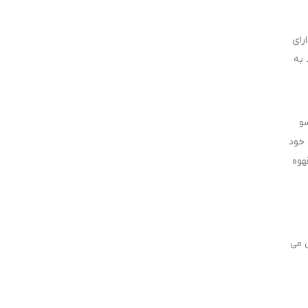
دارای
 به
سو
با سلیقه خود
هوه
مین می