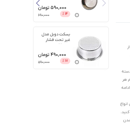
دیجی
...
590,000
تومان
%
14
690,000
بسکت دوبل مدل
غیر تحت فشار
سایز 51 + اعتبار
ز
دیجی پ
...
490,000
تومان
%
17
590,000
دسته
م هر
ه در ادامه
پس عصاره گیری انواع
یه کنید.
شدن