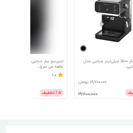
+
1
 مدل
اسپرسو ساز مباشی مدل 2009 - گارانتی 18
ماهه می سرو
...
1.0
ومان
19,400,000
تومان
5
% تخفیف
20,400,000
19,7