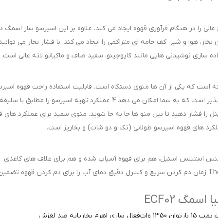
بهره مندی از فشار بخار بهینه 15 بار، نتایج عالی را در هنگام فرآوری قهوه ایجاد می کند. علاوه بر این اسپرسو ساز اسمگ 
خار، هوا و شیر، کف خامه‌ ای متراکمی را ایجاد می‌ کند. با فشار بخار می توانید
ده سازی نوشیدنی هایی مانند کاپوچینو، سفید صاف و ماکیاتو لاته عالی است.
ته است که یکی از آن ها منوی دستگاه است. قابلیت استفاده راحت قهوه اسپر
با وجود یک صفحه کنترل با منوی دوتایی امکان پذیر است که به شما امکان می دهد 4 عملکرد تهیه اسپرسو را مطابق 
پنل را فشار دهید تا بین منو ها جا به جا شوید. منوی سفید برای عملکرد های ق
کرد های قهوه اسپرسو طولانی (تک و دو شات) و بخارپز است.
داری از فیلتر از جنس استنلس استیل، هم برای قهوه آسیاب شده و هم برای غلاف های کاغذی
مناسب است. علاوه بر این، سیستم گرمایش Thermoblock زمان دم کردن سریع و کنترل دقیق دمای آب را برای دم کردن قهوه تض
سمگ ECF02
مپ 15 بار
توان 1350 وات
فعال سازی اهرم بخار
پایه ضد لغزش