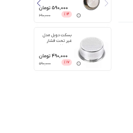
دیجی
...
590,000
تومان
%
14
690,000
بسکت دوبل مدل
غیر تحت فشار
سایز 51 + اعتبار
دیجی پ
...
490,000
تومان
%
17
590,000