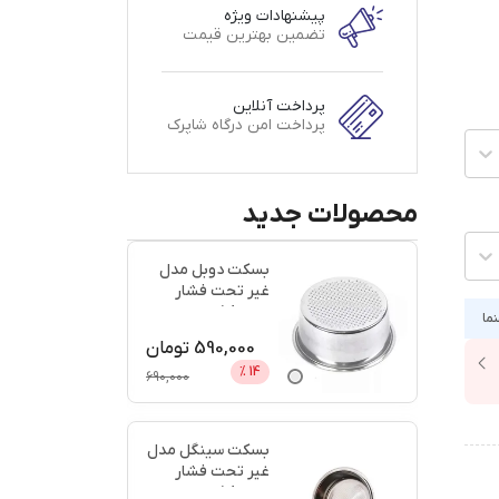
پیشنهادات ویژه
تضمین بهترین قیمت
پرداخت آنلاین
پرداخت امن درگاه شاپرک
محصولات جدید
بسکت دوبل مدل
غیر تحت فشار
سایز 58 + اعتبار
نما
دیجی پ
...
590,000
تومان
%
14
690,000
بسکت سینگل مدل
غیر تحت فشار
سایز 58 + اعتبار