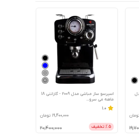
+
1
 مدل
اسپرسو ساز مباشی مدل 2009 - گارانتی 18
ماهه می سرو
...
1.0
ومان
19,400,000
تومان
5
% تخفیف
20,400,000
19,7