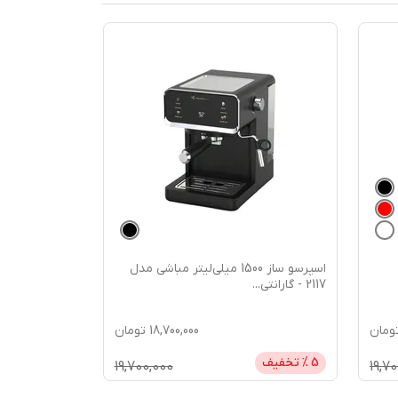
+
1
 مدل
اسپرسو ساز مباشی مدل 2009 - گارانتی 18
ماهه می سرو
...
1.0
ومان
19,400,000
تومان
5
% تخفیف
20,400,000
19,7