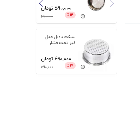
دیجی
...
590,000
تومان
%
14
690,000
بسکت دوبل مدل
غیر تحت فشار
سایز 51 + اعتبار
دیجی پ
...
490,000
تومان
%
17
590,000