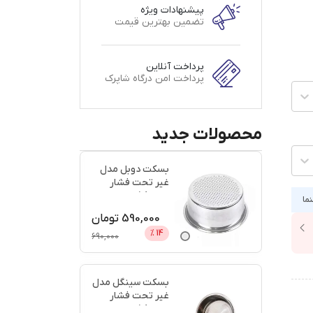
پیشنهادات ویژه
تضمین بهترین قیمت
پرداخت آنلاین
پرداخت امن درگاه شاپرک
محصولات جدید
بسکت دوبل مدل
غیر تحت فشار
سایز 58 + اعتبار
نما
دیجی پ
...
590,000
تومان
%
14
690,000
بسکت سینگل مدل
غیر تحت فشار
سایز 58 + اعتبار