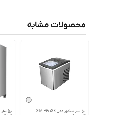
محصولات مشابه
یخ ساز لواک مدل 9530 ظرفیت 30
یخ ساز سنکور مدل SIM 3400SS -