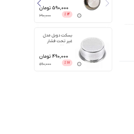
دیجی
...
590,000
تومان
%
14
690,000
بسکت دوبل مدل
غیر تحت فشار
سایز 51 + اعتبار
دیجی پ
...
490,000
تومان
%
17
590,000