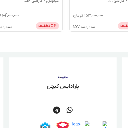
گارانتی 18
...
کیلوگرم - گارانتی 18
...
153,000,000
تومان
104,000,000
ت
فیف
4
% تخفیف
000,000
157,000,000
پارادایس کیچن