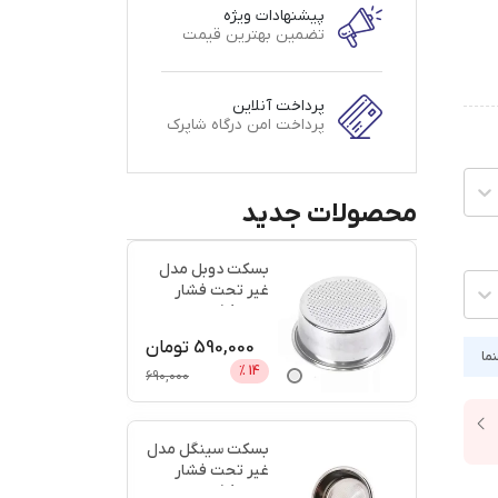
پیشنهادات ویژه
تضمین بهترین قیمت
پرداخت آنلاین
پرداخت امن درگاه شاپرک
محصولات جدید
بسکت دوبل مدل
غیر تحت فشار
سایز 58 + اعتبار
دیجی پ
...
590,000
تومان
نما
%
14
690,000
بسکت سینگل مدل
غیر تحت فشار
سایز 58 + اعتبار