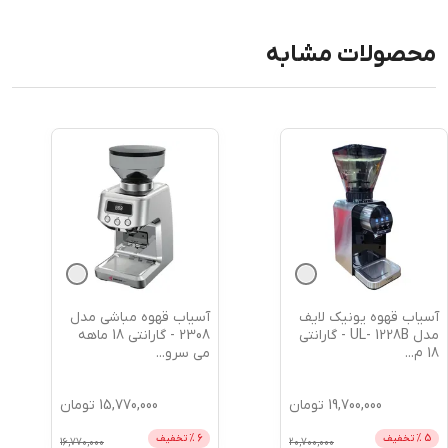
محصولات مشابه
آسیاب قهوه یونیک لایف
آسیاب قهوه مباشی مدل
مدل UL- 1228B - گارانتی
2308 - گارانتی 18 ماهه
18 م
...
می سرو
...
19,700,000
تومان
15,770,000
تومان
5
% تخفیف
6
% تخفیف
16,770,000
20,700,000