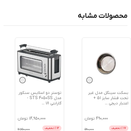
محصولات مشابه
بسکت سینگل مدل غیر
توستر دو اسلایس سنکور
تحت فشار سایز 51 +
مدل STS 4050SS -
اعتبار دیجی
...
گارانتی 18
...
490,000
تومان
14,950,000
تومان
17
% تخفیف
12
% تخفیف
16,950,000
590,000