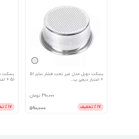
شار سایز
بسکت دوبل مدل غیر تحت فشار سایز 51
بسکت سی
+ اعتبار دیجی پ
...
51 + اعتبار دیجی
590,
تومان
490,000
تومان
17
% تخفیف
17
% تخ
590,000
690,000