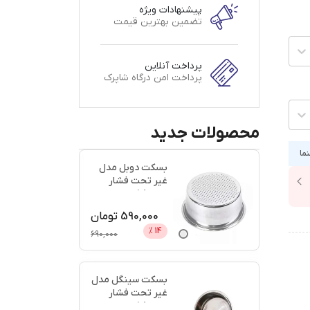
پیشنهادات ویژه
تضمین بهترین قیمت
پرداخت آنلاین
پرداخت امن درگاه شاپرک
محصولات جدید
نما
بسکت دوبل مدل
غیر تحت فشار
سایز 58 + اعتبار
دیجی پ
...
590,000
تومان
%
14
690,000
بسکت سینگل مدل
غیر تحت فشار
سایز 58 + اعتبار