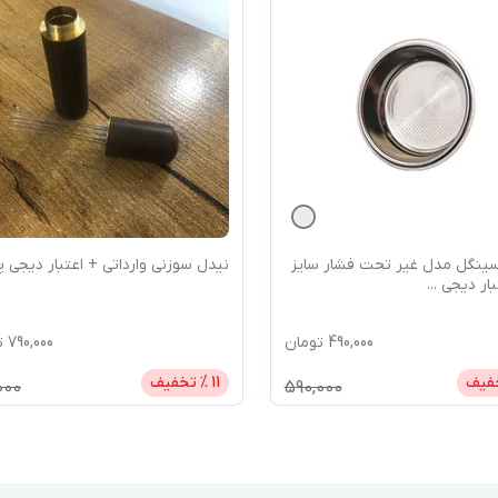
نگل مدل غیر تحت فشار سایز
نیدل سوزنی وارداتی + اعتبار دیجی پ
...
490,000
تومان
790,000
ت
فیف
11
% تخفیف
000
590,000