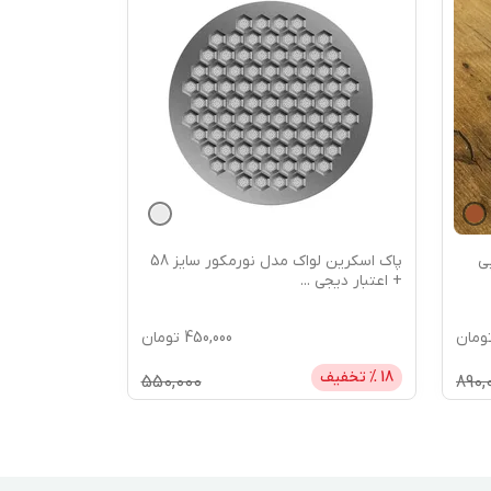
ی
پاک اسکرین لواک مدل نورمکور سایز 58
+ اعتبار دیجی
...
+ اعتبار دیجی
ومان
450,000
تومان
18
% تخفیف
18
% تخفیف
550,000
890,