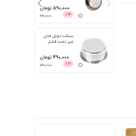
دیجی
...
590,000
تومان
%
14
690,000
بسکت دوبل مدل
غیر تحت فشار
سایز 51 + اعتبار
دیجی پ
...
490,000
تومان
%
17
590,000