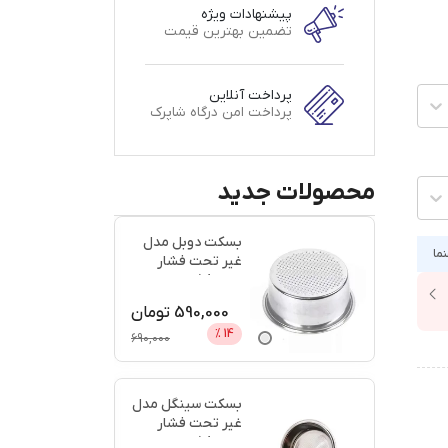
پیشنهادات ویژه
تضمین بهترین قیمت
پرداخت آنلاین
پرداخت امن درگاه شاپرک
محصولات جدید
بسکت دوبل مدل
نما
غیر تحت فشار
سایز 58 + اعتبار
دیجی پ
...
590,000
تومان
%
14
690,000
بسکت سینگل مدل
غیر تحت فشار
سایز 58 + اعتبار