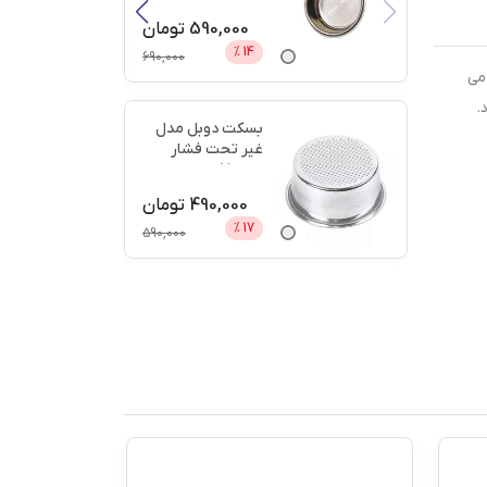
دیجی
...
590,000
تومان
%
14
690,000
می
.
بسکت دوبل مدل
غیر تحت فشار
سایز 51 + اعتبار
دیجی پ
...
490,000
تومان
%
17
590,000