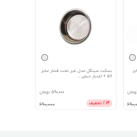
ز
بسکت سینگل مدل غیر تحت فشار سایز
58 + اعتبار دیجی
...
ومان
590,000
تومان
14
% تخفیف
690,000
690,