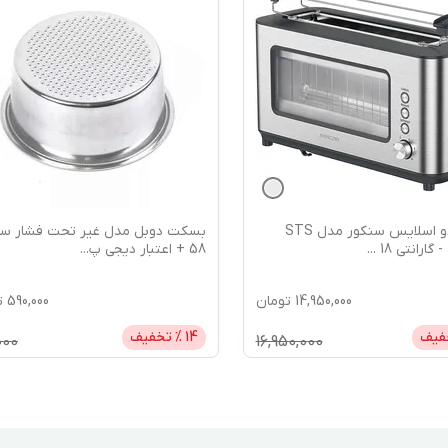
توستر دو اسلایس سنکور مدل STS
بسکت دوبل مدل غیر تحت فشار سای
...
58 + اعتبار دیجی پ
...
14,950,000
تومان
590,000
ت
فیف
14
% تخفیف
000
16,950,000