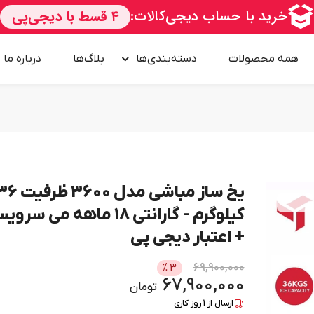
همه محصولات
دسته‌بندی‌ها
بلاگ‌ها
درباره‌ ما
یخ ساز مباشی مدل 3600 ظر
ســــریع
کیلوگرم - گارانتی 18 ماهه می سر
+ اعتبار دیجی پی
69,900,000
%
3
67,900,000
تومان
ارسال از
1
روز کاری