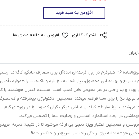
افزودن به سبد خرید
اشتراک گذاری
افزودن به علاقه مندی ها
ربران
یخ ساز 36 کیلویی مباشی مدل ME-ICE3600 با ظرفیت فوق‌العاده 36 کیلوگرم در روز، گزینه‌ای ایده‌آل برای مصارف خانگی، کافه‌ها، 
 سریع و بهینه این محصول، نیاز شما به یخ تازه و باکیفیت را همواره تأمین
وم بوده و به راحتی در هر محیطی قابل نصب است. سیستم کنترل هوشمند با کا
د تولید یخ را برای شما فراهم می‌کند. همچنین، تکنولوژی پیشرفته و کم‌مصرف
موجب صرفه‌جویی قابل توجه در مصرف انرژی و هزینه‌ها می‌شود. با یخ ساز 36 کیلویی مباشی دیگر نگران کمبود یخ در روزهای گرم
 بهداشتی در ابعاد استاندارد، آسایش و رضایت شما را تضمین می‌کند.
نتی معتبر 18 ماهه شرکت می سرویس و همچنین اعتبار ویژه دیجی پی ارائه می‌شود تا در نتیجه تجربه خرید
تخابی هوشمندانه برای زندگی راحت‌تر، سریع‌تر و خنک‌تر شما!