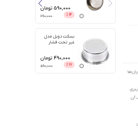
دیجی
...
590,000
تومان
%
14
690,000
بسکت دوبل مدل
غیر تحت فشار
سایز 51 + اعتبار
دیجی پ
...
490,000
تومان
%
17
590,000
رستوران‌ها
ربری
 آن
ی