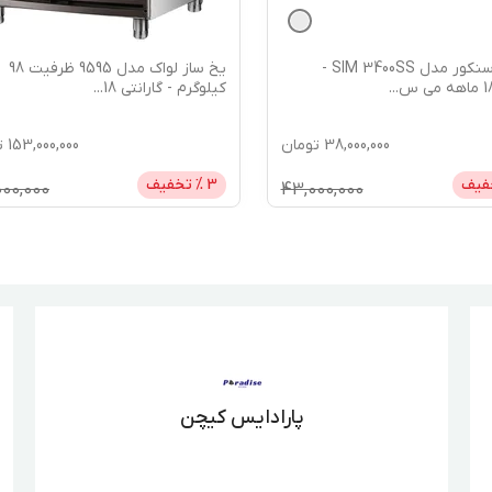
یخ ساز سنکور مدل SIM 3400SS -
یخ ساز لواک مدل 9595 ظرفیت 98
...
کیلوگرم - گارانتی 18
...
38,000,000
تومان
153,000,000
ت
فیف
3
% تخفیف
000,000
43,000,000
پارادایس کیچن