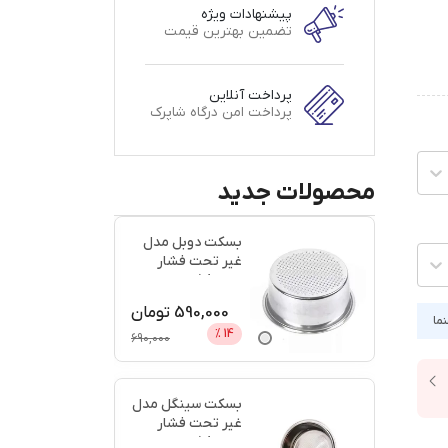
پیشنهادات ویژه
تضمین بهترین قیمت
پرداخت آنلاین
پرداخت امن درگاه شاپرک
محصولات جدید
بسکت دوبل مدل
غیر تحت فشار
سایز 58 + اعتبار
دیجی پ
...
590,000
تومان
نما
%
14
690,000
بسکت سینگل مدل
غیر تحت فشار
سایز 58 + اعتبار