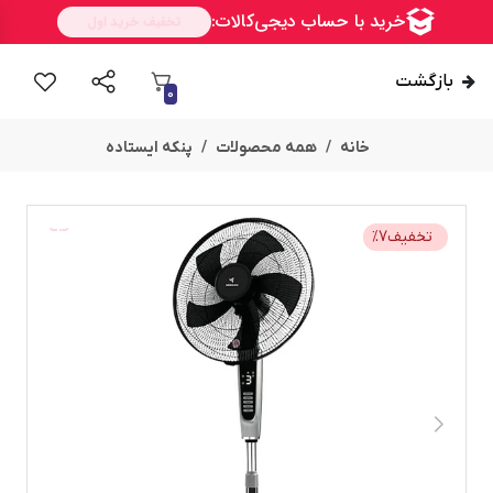
بازگشت
0
خانه
همه محصولات
پنکه ایستاده
ســــریع
تخفیف
7
%