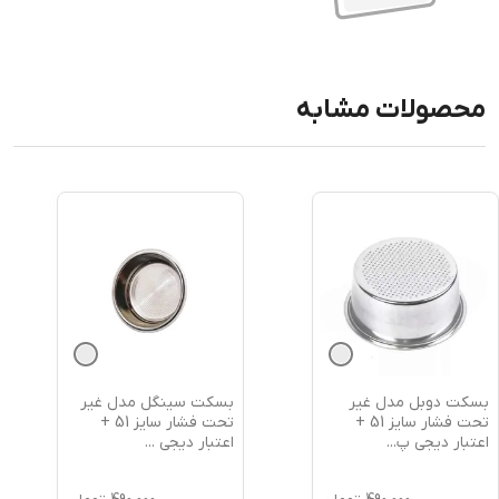
محصولات مشابه
بسکت سینگل مدل غیر
نردبان 5 پله منتی
تحت فشار سایز 51 +
1305 + اعتبار دیجی پی
اعتبار دیجی
...