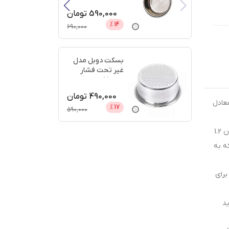
دیجی
...
590,000
تومان
%
14
690,000
بسکت دوبل مدل
غیر تحت فشار
سایز 51 + اعتبار
دیجی پ
...
490,000
تومان
رد. آسیاب قهوه n900 دارای توانی معادل
%
17
590,000
عملکرد آسیاب قهوه n900 دارای 8 درجه تنظیم به صورت دستی می باشد.در قسمت بالای آسیاب، محفظه‌ دانه قهوه قرار دارد و ظرفیت آن 1.2
ه به
کاربر برای
ید