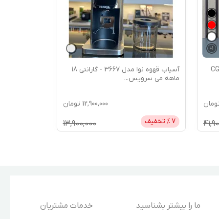
+
1
آندیمند CGE22
آسیاب قهوه نوا مدل 3667 - گارانتی 18
ماهه می سرویس
...
ومان
12,900,000
تومان
7
% تخفیف
13,900,000
41,9
ما را بیشتر بشناسید
خدمات مشتریان