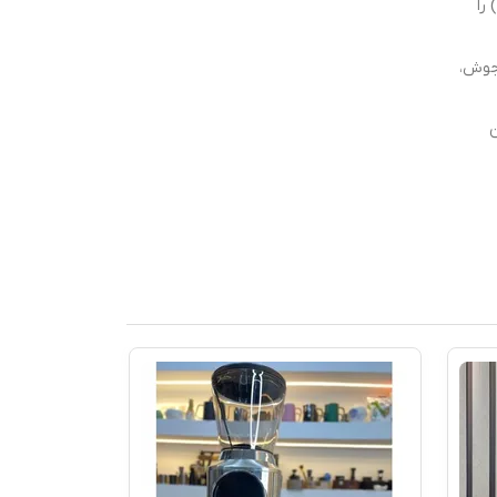
را
ه جوش،
ن