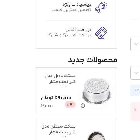
پیشنهادات ویژه
تضمین بهترین قیمت
پرداخت آنلاین
پرداخت امن درگاه شاپرک
محصولات جدید
بسکت دوبل مدل
غیر تحت فشار
سایز 58 + اعتبار
نما
دیجی پ
...
590,000
تومان
%
14
690,000
بسکت سینگل مدل
غیر تحت فشار
سایز 58 + اعتبار