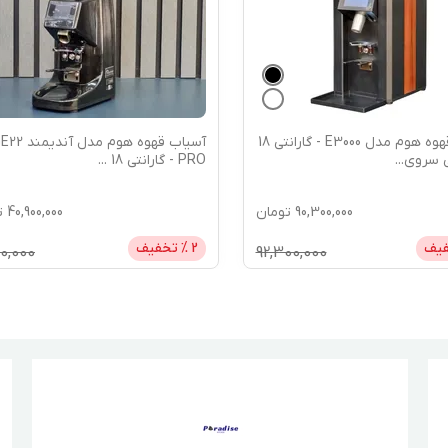
آسیاب قهوه هوم مدل E3000 - گارانتی 18
آسیاب قهوه هوم مدل 
 سروی
...
PRO - گارانتی 18
...
90,300,000
تومان
40,900,000
ت
فیف
2
% تخفیف
00,000
92,300,000