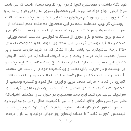
خود نگه داشته و همچنین تمیز کردن این ظروف بسیار راحت تر می باشد.
سرخ کردن انواع مواد غذایی در این محصول نیازی به روغن فراوان ندارد و
با کمترین میزان روغن هم می‌توان به غذایی ترد و مغز پخت دست یافت.
پوشش گرانیتی استفاده شده در این محصول به علت عدم استفاده از
سرب و کادمیوم و مواد شیمیایی مضر، بسیار با محیط زیست سازگار می
باشد و برای پخت و پز و دوری از مشکلات گوارشی مناسب است. ویژگی
منحصر به فرد پوشش گرانیتی این محصول، دوام بالا و مقاومت تا دمای
350 درجه سانتیگراد می باشد. یکی از نکاتی که در خرید ظروف پخت و پز
بسیار اهمیت دارد، خرید و پخت و پز با ظروف استاندارد می باشد. ظروفی
که توانایی کسب استاندارد را ندارند، به هیچ وجه مناسب شرایط پخت و
پز نیستند و در حرارت بالای پخت و پز، کیفیت خود را از دست می دهند.
فورته برندی است که در سال 2006 میلادی فعالیت خود را با ثبت دفاتر
تجاری در کانادا - امارات متحد عربی و ایران آغاز نمود و گستره وسیعی از
محصولات با کیفیت شامل استیل، دایکاست با پوشش تفلون، گرانیت و
سرامیک تولید می کند. این برند همچنین در حوزه های مختلف آشپزخانه
نظیر سرویس های چاقو، آبکش و ... نیز با کیفیت مثال زدنی تولیداتی دارد.
محصولات فورته در کارخانجات عظیم لوازم خانگی در ترکیه و چین تحت
لیسانس "فورته کانادا" با استانداردهای روز جهانی تولید و به بازار عرضه
می نماید.