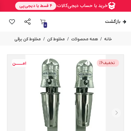
بازگشت
0
خانه
همه محصولات
مخلوط کن
مخلوط کن برقی
تخفیف
6
%
امــــــــن