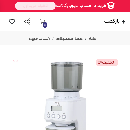
بازگشت
0
خانه
همه محصولات
آسیاب قهوه
ســــریع
تخفیف
7
%