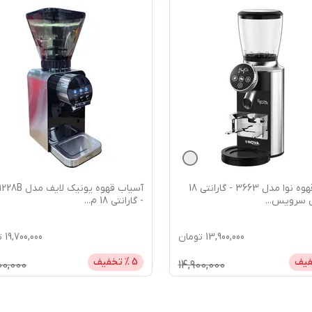
آسیاب قهوه نوا مدل 3663 - گارانتی 18
آسیاب قهوه یونیک لا
ی سرویس
...
- گارانتی 18 م
...
13,900,000
تومان
19,700,000
ت
فیف
5
% تخفیف
00,000
14,900,000