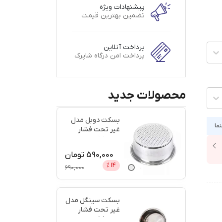
پیشنهادات ویژه
تضمین بهترین قیمت
پرداخت آنلاین
پرداخت امن درگاه شاپرک
محصولات جدید
بسکت دوبل مدل
نما
غیر تحت فشار
سایز 58 + اعتبار
دیجی پ
...
590,000
تومان
%
14
690,000
بسکت سینگل مدل
غیر تحت فشار
سایز 58 + اعتبار