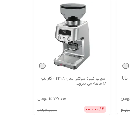
یف مدل UL- 1228B
آسیاب قهوه مباشی مدل 2308 - گارانتی
18 ماهه می سرو
...
ومان
15,770,000
تومان
6
% تخفیف
16,770,000
20,7