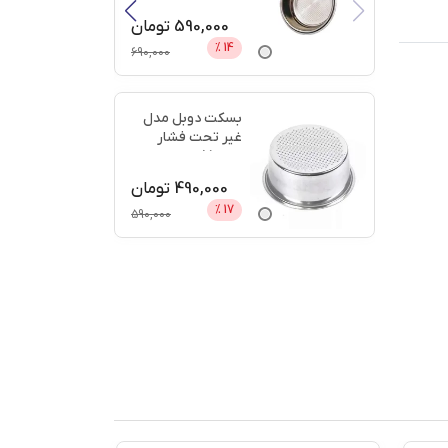
دیجی
...
590,000
تومان
%
14
690,000
بسکت دوبل مدل
غیر تحت فشار
سایز 51 + اعتبار
دیجی پ
...
490,000
تومان
%
17
590,000