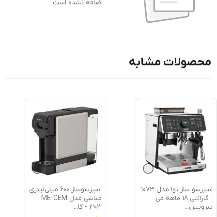
اضافه نشده است.
محصولات مشابه
اسپرسوساز 600 میلی‌لیتری
اسپرسوساز مباشی مدل
مباشی مدل ME-CEM
ECM 301 - گارانتی 18
303 - گا
...
ماهه می س
...