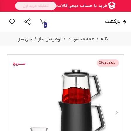
بازگشت
0
خانه
همه محصولات
نوشیدنی ساز
چای ساز
ســــریع
تخفیف
6
%