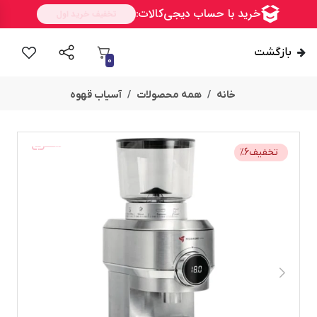
بازگشت
0
خانه
همه محصولات
آسیاب قهوه
ســــریع
تخفیف
6
%