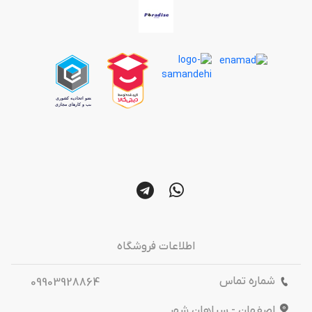
اطلاعات فروشگاه
شماره تماس
09903928864
اصفهان - سپاهان شهر