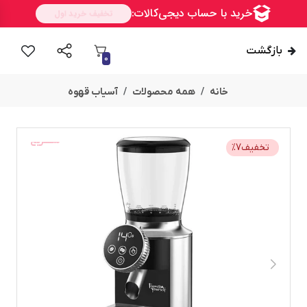
بازگشت
0
خانه
همه محصولات
آسیاب قهوه
ســــریع
تخفیف
7
%