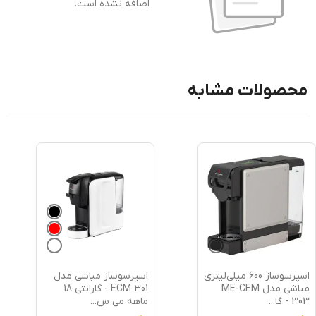
اضافه نشده است.
محصولات مشابه
اسپرسوساز 600 میلی‌لیتری
اسپرسوساز مباشی مدل
مباشی مدل ME-CEM
ECM 301 - گارانتی 18
...
ماهه می س
...
گارانت