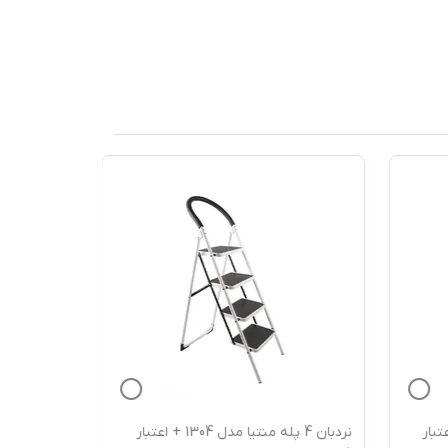
+ اعتبار
نردبان 4 پله منتیا مدل 1304 + اعتبار