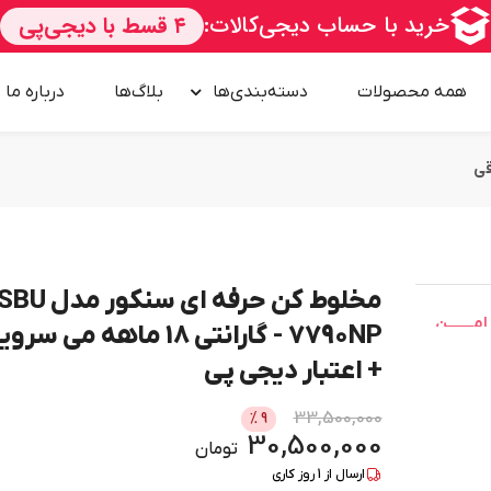
همه محصولات
دسته‌بندی‌ها
بلاگ‌ها
درباره‌ ما
قی
مخلوط کن حرفه ای سنکور مدل U
امــــــــن
7790NP - گارانتی 18 ماهه می 
+ اعتبار دیجی پی
33,500,000
%
9
30,500,000
تومان
ارسال از
1
روز کاری