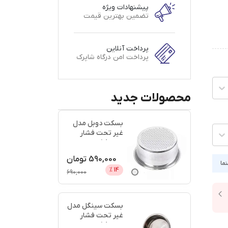
پیشنهادات ویژه
تضمین بهترین قیمت
پرداخت آنلاین
پرداخت امن درگاه شاپرک
محصولات جدید
بسکت دوبل مدل
غیر تحت فشار
سایز 58 + اعتبار
دیجی پ
...
590,000
تومان
نما
%
14
690,000
بسکت سینگل مدل
غیر تحت فشار
سایز 58 + اعتبار