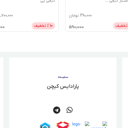
...
دیجی پی
490,000
تومان
8,700,000
ت
فیف
10
% تخفیف
0,000
590,000
پارادایس کیچن