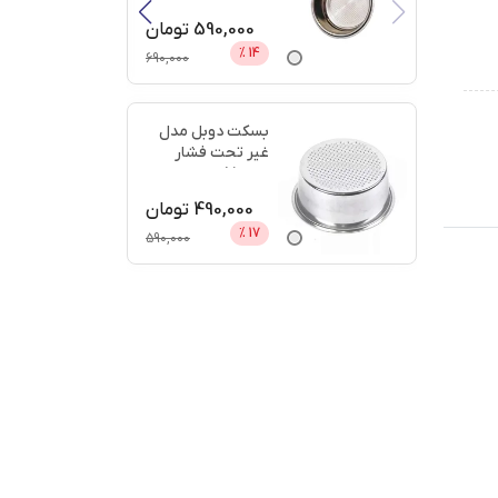
دیجی
...
590,000
تومان
%
14
690,000
بسکت دوبل مدل
غیر تحت فشار
سایز 51 + اعتبار
دیجی پ
...
490,000
تومان
%
17
590,000