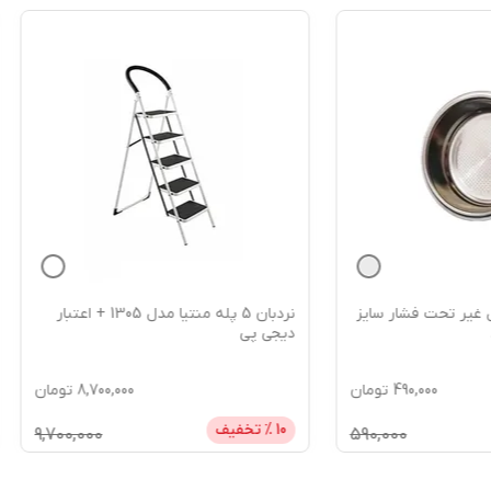
نردبان 5 پله منتیا مدل 1305 + اعتبار
نردبان 4 پله منتیا مدل 1304 +
دیجی پی
8,700,000
تومان
6,970,000
ت
فیف
13
% تخفیف
0,000
9,700,000