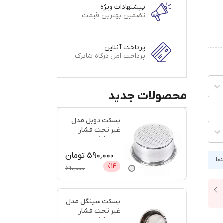
پیشنهادات ویژه
تضمین بهترین قیمت
پرداخت آنلاین
پرداخت امن درگاه شاپرک
محصولات جدید
بسکت دوبل مدل
غیر تحت فشار
سایز 58 + اعتبار
دیجی پ
...
590,000
تومان
نما
%
14
690,000
بسکت سینگل مدل
غیر تحت فشار
سایز 58 + اعتبار