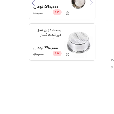
دیجی
...
590,000
تومان
%
14
690,000
بسکت دوبل مدل
غیر تحت فشار
سایز 51 + اعتبار
دیجی پ
...
490,000
تومان
%
17
590,000
ری
 و