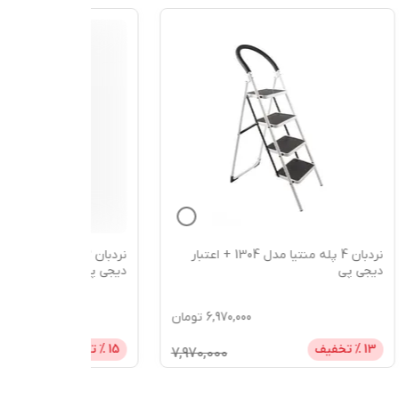
 اعتبار
نردبان 3 پله منتیا مدل 1303 + اعتبار
دیجی پی
4050SS - گارانتی 18
ومان
5,700,000
تومان
15
% تخفیف
12
% تخفیف
6,700,000
7,97