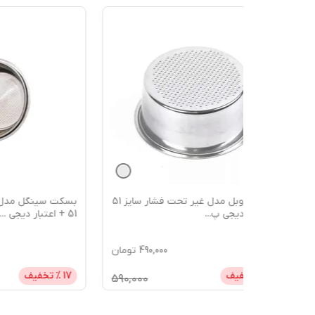
بسکت دوبل مدل غیر تحت فشار سایز 51
بسکت سینگل مدل غیر تحت فشار سایز
51 + اعتبار دیجی
...
دیجی پی
490,
تومان
490,000
تومان
17
% تخفیف
10
% تخ
590,000
590,000