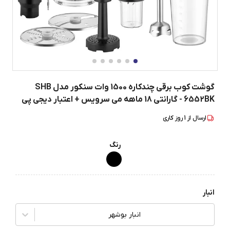
گوشت کوب برقی چندکاره 1500 وات سنکور مدل SHB
6552BK - گارانتی 18 ماهه می سرویس + اعتبار دیجی پی
ارسال از
1
روز کاری
رنگ
انبار
انبار بوشهر