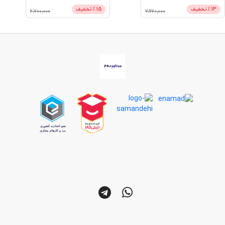
13
% تخفیف
15
% تخفیف
6,700,000
7,970,000