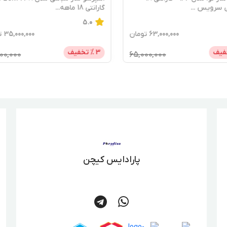
ه
...
گارانتی 18 ماهه
...
4.0
35,000,000
تومان
33,000,000
خفیف
3
% تخفیف
0,000
36,000,000
پارادایس کیچن