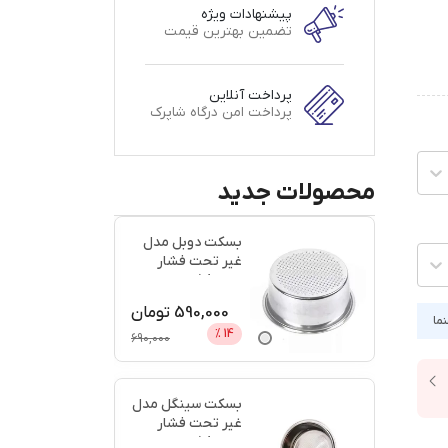
پیشنهادات ویژه
تضمین بهترین قیمت
پرداخت آنلاین
پرداخت امن درگاه شاپرک
محصولات جدید
بسکت دوبل مدل
غیر تحت فشار
سایز 58 + اعتبار
دیجی پ
...
590,000
تومان
نما
%
14
690,000
بسکت سینگل مدل
غیر تحت فشار
سایز 58 + اعتبار