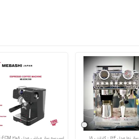
اسپرسو ساز مباشی مدل ME-ECM 2108 -