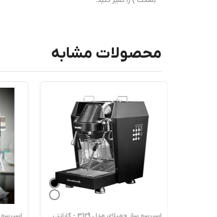
بسکت ) را تمیز کنید.
محصولات مشابه
اسپرسو ساز جمیلای مدل 3129 - گارانتی
اسپرسو ساز نوا مدل 164 - گارانتی 18