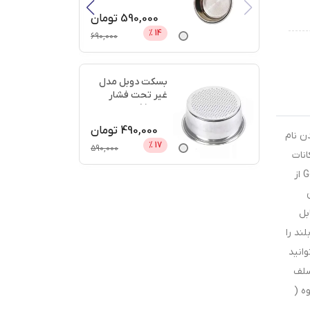
دیجی
...
590,000
تومان
%
14
690,000
بسکت دوبل مدل
غیر تحت فشار
سایز 51 + اعتبار
دیجی پ
...
490,000
تومان
ن نام
%
17
590,000
امکانات
متنوع و بسیار کاربردی را در اختیار کاربر قرار می‌دهد و می‌تواند گزینه‌ای مناسب برای کافی‌شاپ‌ها و رستوران‌ها باشد. اسپرسوساز Gemilai از
 قابل
ند را
انید
سلف
ه (