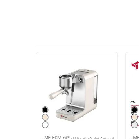
اسپرسو ساز مباشی مدل ME-ECM 2114 -
اسپرسو ساز لواک مدل 3203 - گارانتی 18