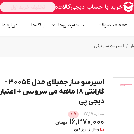
همه محصولات
دسته‌بندی‌ها
بلاگ‌ها
درباره‌ ما
ز
اسپرسو ساز برقی
اسپرسو ساز جمیلای مدل 3005E -
امــــــــن
گارانتی 18 ماهه می سرویس + اعتبار
دیجی پی
17,170,000
%
5
16,370,000
تومان
ارسال از
1
روز کاری