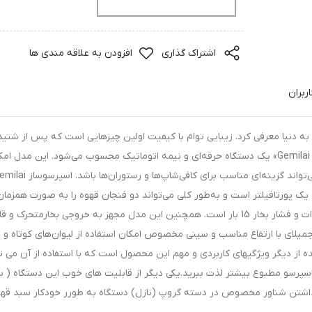
افزودن به سبد خرید
اشتراک گذاری
افزودن به علاقه مندی ها
ربران
 به دنیا معرفی کرد. زیبایی توام با کیفیت اولین چیزهایی است که پس از شنید
جمیلای به ذهن متبادر میشود. اسپرسوساز «Gemilai CRM 3005» یک دستگاه حرفه‌ای و نیمه اتوماتیک محسوب می‌شود. این مدل 
ورتافیلتر است و به‌طور کلی می‌تواند دو فنجان قهوه را به‌ صورت همزمان
آماده مصرف کند. این دستگاه دارای توان مصرفی 1450 وات و فشار بخار 15 بار است. همچنین این مدل مجهز به خروجی بخارمتحرک و
میلای با ارتفاع مناسب و سینی مخصوص امکان استفاده از لیوان‌های کوتاه و بل
 از دیگر ویژگیهای کاربردی و مهم این محصول است که با استفاده از آن می تو
اسپرسو مطبوع بیشتر لذت ببرید.یکی‌ دیگر از قابلیت های خوب این دستگاه ( 
 گذاشتن شناور مخصوص در دسته گروپ (نازل) دستگاه به طورر خودکار سبد قهو