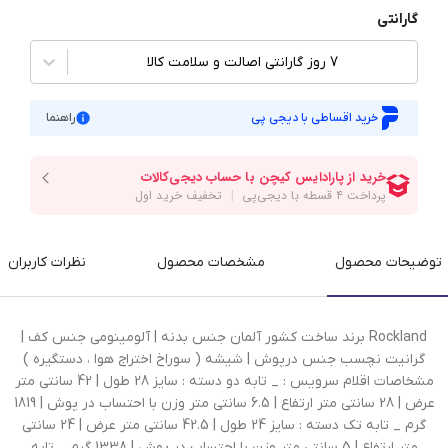
گارانتی
7 روز گارانتی اصالت و سلامت کالا
خرید اقساطی با دیجی پی
راهنما
توضیحات محصول
مشخصات محصول
نظرات کاربران
Rockland برند ساخت کشور آلمان جنس بدنه | آلومینومی جنس کف |
گرانیت نچسب جنس درپوش | شیشه ( سوراخ اختراج هوا ، دستگیره )
مشخاصات اقلام سرویس : _ تابه دو دسته : سایز 28 طول | 42 سانتی متر
عرض | 28 سانتی متر ارتفاع | 6.5 سانتی متر وزن با احتساب در پوش | 1819
گرم _ تابه تک دسته : سایز 24 طول | 42.5 سانتی متر عرض | 24 سانتی
متر ارتفاع | 5 سانتی متر وزن با احتساب در پوش | 1338 گرم _ تابه