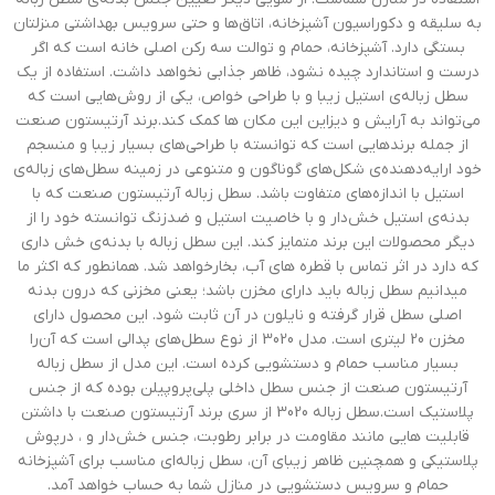
به سلیقه و دکوراسیون آشپزخانه، اتاق‌ها و حتی سرویس بهداشتی منزلتان
بستگی دارد. آشپزخانه، حمام و توالت سه رکن اصلی خانه است که اگر
درست و استاندارد چیده نشود، ظاهر جذابی نخواهد داشت. استفاده از یک
سطل زباله‌ی استیل زیبا و با طراحی خواص، یکی از روش‌هایی است که
می‌تواند به آرایش و دیزاین این مکان ها کمک کند.برند آرتیستون صنعت
از جمله برندهایی است که توانسته با طراحی‌های بسیار زیبا و منسجم
خود ارایه‌دهنده‌ی شکل‌های گوناگون و متنوعی در زمینه سطل‌های زباله‌ی
استیل با اندازه‌های متفاوت باشد. سطل زباله آرتیستون صنعت که با
بدنه‌ی استیل خش‌دار و با خاصیت استیل و ضدزنگ توانسته خود را از
دیگر محصولات این برند متمایز کند. این سطل زباله با بدنه‌ی خش داری
که دارد در اثر تماس با قطره های آب، بخارخواهد شد. همانطور که اکثر ما
میدانیم سطل زباله باید دارای مخزن باشد؛ یعنی مخزنی که درون بدنه
اصلی سطل قرار گرفته و نایلون در آن ثابت شود. این محصول دارای
مخزن 20 لیتری است. مدل 3020 از نوع سطل‌های پدالی است که آن‌را
بسیار مناسب حمام و دستشویی کرده است. این مدل از سطل زباله
آرتیستون صنعت از جنس سطل داخلی پلی‌پروپیلن بوده که از جنس
پلاستیک است.سطل زباله 3020 از سری برند آرتیستون صنعت با داشتن
قابلیت هایی مانند مقاومت در برابر رطوبت، جنس خش‌دار و ، درپوش
پلاستیکی و همچنین ظاهر زیبای آن، سطل زباله‌ای مناسب برای آشپزخانه
حمام و سرویس دستشویی در منازل شما به حساب خواهد آمد.