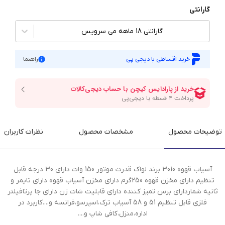
گارانتی
گارانتی 18 ماهه می سرویس
خرید اقساطی با دیجی پی
راهنما
توضیحات محصول
مشخصات محصول
نظرات کاربران
آسیاب قهوه 3010 برند لواک قدرت موتور 150 وات دارای 30 درجه قابل
تنظیم دارای مخزن قهوه 250گرم دارای مخزن آسیاب قهوه دارای تایمر و
ثانیه شماردارای برس تمیز کننده دارای قابلیت شات زن دارای جا پرتافیلتر
فلزی قابل تنظیم 51 و 58 آسیاب ترک،اسپرسو،فرانسه و....کاربرد در
اداره،منزل،کافی شاپ و....