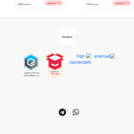
8
% تخفیف
9
% تخفیف
5,470,000
6,270,000