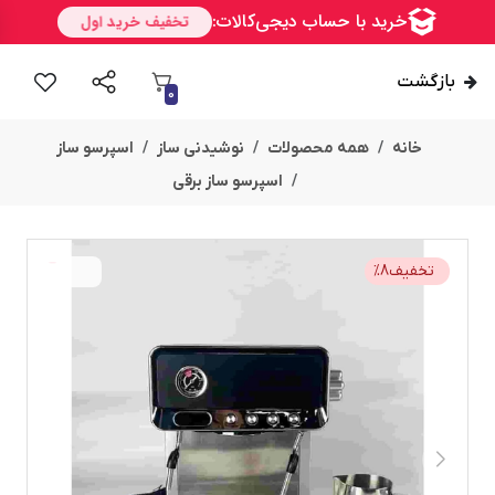
بازگشت
0
خانه
همه محصولات
نوشیدنی ساز
اسپرسو ساز
اسپرسو ساز برقی
تخفیف
8
%
قســطی