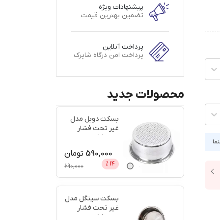
پیشنهادات ویژه
تضمین بهترین قیمت
پرداخت آنلاین
پرداخت امن درگاه شاپرک
محصولات جدید
بسکت دوبل مدل
غیر تحت فشار
سایز 58 + اعتبار
نما
دیجی پ
...
590,000
تومان
%
14
690,000
بسکت سینگل مدل
غیر تحت فشار
سایز 58 + اعتبار