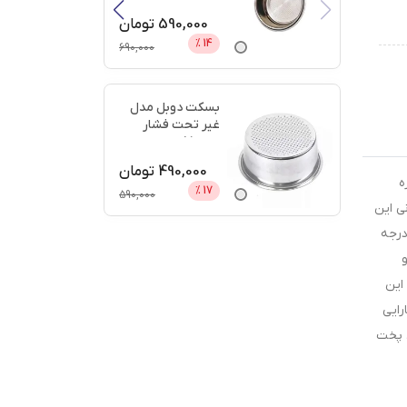
دیجی
...
590,000
تومان
%
14
690,000
بسکت دوبل مدل
غیر تحت فشار
سایز 51 + اعتبار
دیجی پ
...
490,000
تومان
ه
%
17
590,000
ی این
 پخش کن بی نیاز می‌کند. محصولات ام جی اس در بروزترین خطوط تولیدی در کوره‌های خاص رنگ شده و تا 350 درجه
این
رایی
س پخت