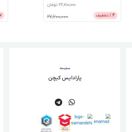
26,700,000
تومان
4
% تخفیف
7
27,700,000
پارادایس کیچن