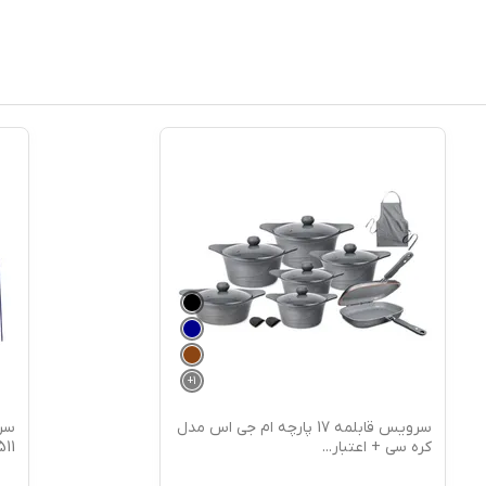
+
1
سرویس قابلمه 17 پارچه ام جی اس مدل
کره سی + اعتبار
...
GD1511