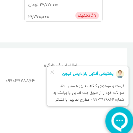
27,770,000
تومان
7
% تخفیف
29,770,000
اطلاعات فروشگاه
شماره تماس
09903928864
اصفهان - سپاهان شهر