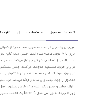
توضیحات محصول
مشخصات محصول
نظرات کا
سرویس پخت‌وپز گرانیت، محصولی است جدید از کمپانی ا
انرژی تا 20 درصد عرضه شده است. جنس بدنه کلی
در برابر حرارت مستقیم مقاومت می‌کنند. جنس دستگیره 
نمی‌سوزد. مواد تشکیل دهنده لایه درونی با تکنولوژی نان
محصول را جهت پخت و پز سالم‌تر ارائه می‌کند. درب بکا
را ارائه نماید و جنس بکار رفته درآن شامل سیلیون ا
و پز 12 پارچه ام جی اس مدل korea C یک انتخاب بسیار خوب برای داشتن سرویسی کامل برای آشپزخانه و پخت‌و‌پز است.