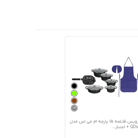
+
4
سرویس قابلمه 15 پارچه ام جی اس مدل
 + اعتبار
...