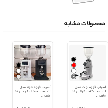
محصولات مشابه
+
1
آسیاب قهوه لواک مدل
آسیاب قهوه هوم مدل
آندیمند 025 - گارانتی 18
آندیمند E1000 - گارانتی 18
ماهه
...
ماهه
...