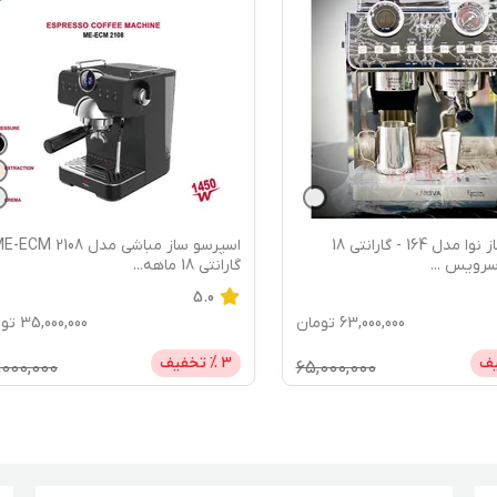
اسپرسو ساز مباشی مدل ME-ECM 2108 -
...
گارانتی 18 ماهه
...
4.0
35,000,000
تومان
33,000,000
ت
فیف
3
% تخفیف
00,000
36,000,000