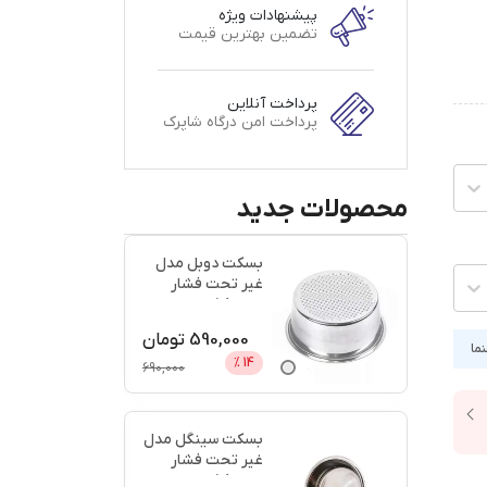
پیشنهادات ویژه
تضمین بهترین قیمت
پرداخت آنلاین
پرداخت امن درگاه شاپرک
محصولات جدید
بسکت دوبل مدل
غیر تحت فشار
سایز 58 + اعتبار
دیجی پ
...
590,000
تومان
نما
%
14
690,000
بسکت سینگل مدل
غیر تحت فشار
سایز 58 + اعتبار