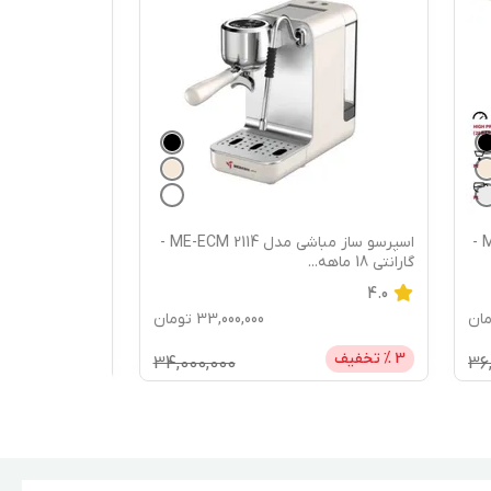
اسپرسو ساز مباشی مدل ME-ECM 2114 -
اسپرسو ساز لواک مدل 3203 - گارانتی 18
ماهه می سروی
...
4.3
ومان
29,500,000
تومان
3
% تخفیف
30,500,000
34,0