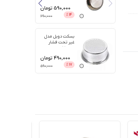
دیجی
...
590,000
تومان
%
14
690,000
بسکت دوبل مدل
غیر تحت فشار
سایز 51 + اعتبار
دیجی پ
...
490,000
تومان
%
17
590,000