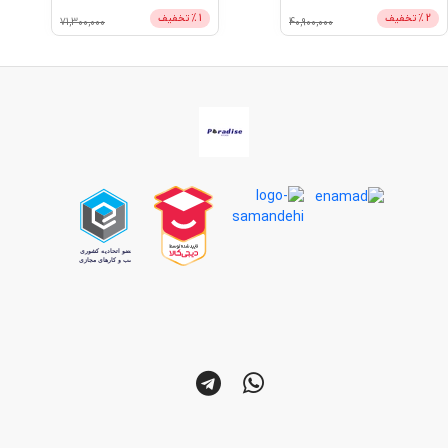
2
% تخفیف
1
% تخفیف
71,300,000
40,900,000