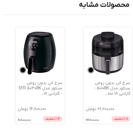
محصولات مشابه
سرخ کن بدون روغن
سرخ کن بدون روغن
سنکور مدل SFR 5030BK
مباشی مدل ME-AF 981 -
- گارانتی 18
...
گارانتی 18
...
14,800,000
تومان
17,700,000
تومان
12
% تخفیف
5
% تخفیف
18,700,000
16,800,000