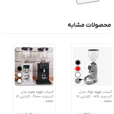
محصولات مشابه
+
1
آسیاب قهوه لواک مدل
آسیاب قهوه هوم مدل
آندیمند 025 - گارانتی 18
آندیمند E1000 - گارانتی 18
ماهه
...
ماهه
...