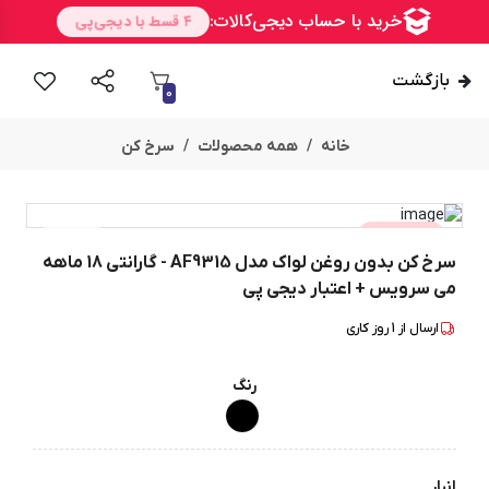
بازگشت
0
خانه
همه محصولات
سرخ کن
تخفیف
3
%
امــــــــن
سرخ کن بدون روغن لواک مدل AF9315 - گارانتی 18 ماهه
می سرویس + اعتبار دیجی پی
ارسال از
1
روز کاری
رنگ
انبار