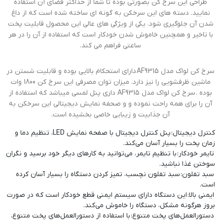
طراحی این سرخ کن بصورتی بوده تا شما از حداکثر فضای آن استفاده
نمایید. دسته های این سرخکن به گونه ای ساخته شده است که از داغ
شدن آن جلوگیری شود. یکی از ویژگی های عالی این محصول قابلیت پخت
با تاخیر و همچنین خاموش شدن خودکار است که استفاده از آن را در هر
ساعتی فراهم می کند.
سرخ کن لواک مدل AF9315 دارای استحکام بالایی بوده و قابلیت شستن در
ماشین ظرفشویی را نیز دارد. میزان توان مصرفی این سرخ کن 1800 وات
بوده . سرخ کن لواک مدل AF9315 داری پنل لمسی میباشد که استفاده از
آن را برای همه راحت نموده و و صحفه نمایش دیجیتالی این سرخکن به
آن جذابیت و زیبایی خاصی بخشیده است.
کنترل دیجیتال: پنل کنترل دیجیتال با صفحه نمایش LED، تنظیم دما و
زمان پخت را بسیار آسان می‌کند.
تایمر خودکار: با تنظیم تایمر، می‌توانید به کارهای دیگر خود برسید و نگران
سوختن غذا نباشید.
سبد تفلون: سبد تفلون نچسب، تمیز کردن دستگاه را بسیار آسان کرده
است.
ایمنی بالا: این دستگاه دارای سیستم ایمنی قطع خودکار است که در صورت
بروز هرگونه مشکل، دستگاه را خاموش می‌کند.
دستورالعمل‌های پخت متنوع: با استفاده از دستورالعمل‌های پخت متنوع،