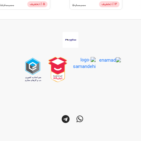
12
% تخفیف
5
% تخفیف
18,700,000
16,800,000