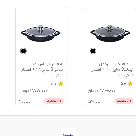
دل
تابه ام جی اس مدل
قابلمه ام جی 
یاB سایز 32 + اعتبار
ایتالیا B سایز 28 + اعتبار
دیجی
...
دیجی
...
5.0
5.0
4,
تومان
3,770,000
تومان
70,000
10
% تخفیف
6
% تخفیف
4,170,000
5,470,000