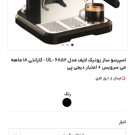
اسپرسو ساز یونیک لایف مدل UL- 6852 - گارانتی 18 ماهه
می سرویس + اعتبار دیجی پی
ارسال از
1
روز کاری
رنگ
انبار