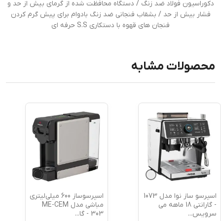
دکوراسیون فولاد ضد زنگ / دستگاه محافظت شده از گرمای بیش از حد و
فشار بیش از حد / بشقاب فنجانی ضد زنگ بادوام برای پیش گرم کردن
فنجان های قهوه با دستکاری S.S حرفه ای
محصولات مشابه
اسپرسوساز 600 میلی‌لیتری
اسپرسوساز مباشی مدل
مباشی مدل ME-CEM
ECM 301 - گارانتی 18
303 - گا
...
ماهه می س
...