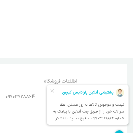
اطلاعات فروشگاه
شماره تماس
09903928864
اصفهان - سپاهان شهر