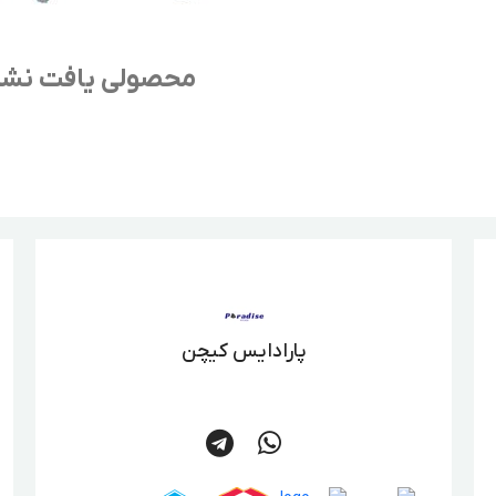
محصولی یافت نش
پارادایس کیچن