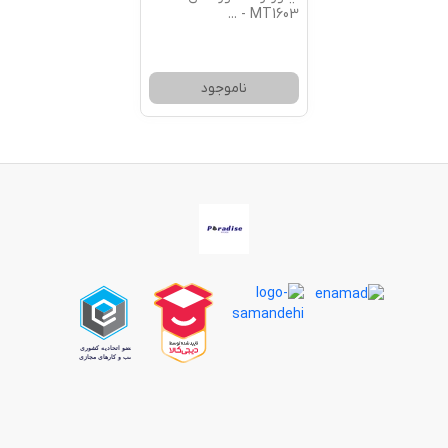
...
MT1603 -
ناموجود